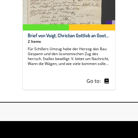
Brief von Voigt, Christian Gottlob an Goethe, Johann Wolfgang von, Weimar, 29. November 1799
2 Items
Für Schillers Umzug habe der Herzog das Bau
Gespann und den öconomischen Zug des
herrsch. Stalles bewilligt. V. bittet um Nachricht,
Wann die Wägen, und wie viele kommen sollen,
und zeigt sich beunruhigt, daß G. in die
Schillerische traurige Epoche zu Jena
gekommen sei. - Die Schloßbau Sachen seien
Go to:
heute in einer Session expedirt worden; Dank
für G.s gütige Auskunft.