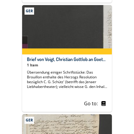
GER
Brief von Voigt, Christian Gottlob an Goethe, Johann Wolfgang von, Weimar, 15. Dezember 1799
1 Item
Übersendung einiger Schriftstücke: Das
Brouillon enthalte des Herzogs Resolution
bezüglich C. G. Schütz' (betrifft das Jenaer
Liebhabertheater); vielleicht wisse G. den Inhalt
etwas behutsamer und besser zu sagen. Bitte
um Besiegelung der (? J. L.) Schnauß.
Handschrift und um Unterschrift der
Go to:
Seegerschen Rechnung und zugehörigen
Verordnung (in einer Kassenangelegenheit des
Ilmenauer Bergbaus.
GER