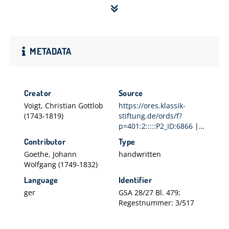
METADATA
Creator
Source
Voigt, Christian Gottlob
https://ores.klassik-
(1743-1819)
stiftung.de/ords/f?
p=401:2:::::P2_ID:6866
|
https://ores.klassik-
Contributor
Type
stiftung.de/ords/f?
Goethe, Johann
handwritten
p=403:2:::::P2_ID:3760
Wolfgang (1749-1832)
Language
Identifier
ger
GSA 28/27 Bl. 479;
Regestnummer: 3/517