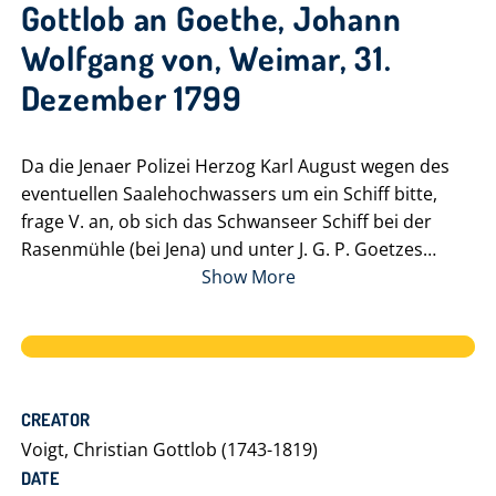
Gottlob an Goethe, Johann
Wolfgang von, Weimar, 31.
Dezember 1799
Da die Jenaer Polizei Herzog Karl August wegen des
eventuellen Saalehochwassers um ein Schiff bitte,
frage V. an, ob sich das Schwanseer Schiff bei der
Rasenmühle (bei Jena) und unter J. G. P. Goetzes
Aufsicht befinde. - J. A. H. Ulrich bitte im Beigefügten
Show More
für sein antiquarisches Collegium. Ihm seien die
Campi phlegreaei abgeschlagen worden. - Ein Bericht
folge zur Unterschrift.
CREATOR
Voigt, Christian Gottlob (1743-1819)
DATE