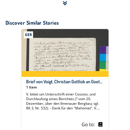
Discover Similar Stories
GER
Brief von Voigt, Christian Gottlob an Goethe, Johann Wolfgang von, Weimar, 24. Dezember 1799
1 Item
V. bittet um Unterschrift einer Cession, und
Durchlaufung eines Berichtes (? vom 20.
Dezember, über den Ilmenauer Bergbau; vgl.
RA 3, Nr. 532). - Dank für den "Mahomet". V.
freue sich auf den Abdruck in den "Propyläen" III
1. - Glückwunsch
Go to: