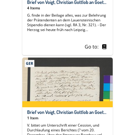
Brief von Voigt, Christian Gottlob an Goethe, Johann Wolfgang von, 04.10.1799
4 Items
G. finde in der Beilage alles, was zur Belehrung
der Prätendenten an dem Lauensteinischen
Stipendio dienen kann (vgl. RA 3, Nr. 321). - Der
Herzog sei heute früh nach Leipzig
abgegangen. - J. C. Schmidt seien die
Entschlüsse, A. N. Scherer zur Rückzahlung
eines Teils des für ihn aufgewendeten Betrages
Go to:
zu verpflichten, ein eigenes Labsal gewesen. - A.
D. Krako sei nunmehr in das CanzleyArchiv
befördert worden. - Der Messekatalog kündige
GER
auf Ostern eine neue Zeitschrift an, "Aurora"
von Herder.
Brief von Voigt, Christian Gottlob an Goethe, Johann Wolfgang von, Weimar, 24. Dezember 1799
1 Item
V. bittet um Unterschrift einer Cession, und
Durchlaufung eines Berichtes (? vom 20.
Dezember, über den Ilmenauer Bergbau; vgl.